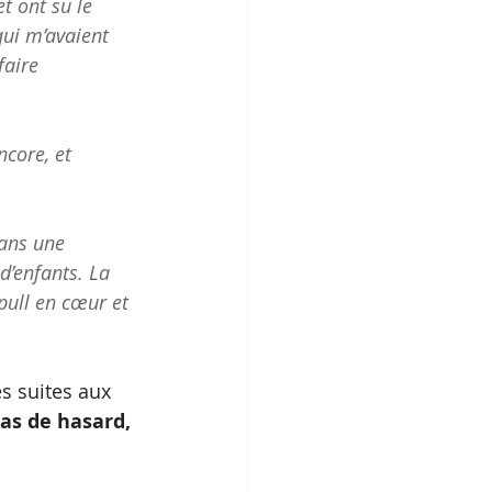
t ont su le 
qui m’avaient 
faire 
ncore, et 
dans une 
d’enfants. La 
 pull en cœur et 
s suites aux 
pas de hasard, 