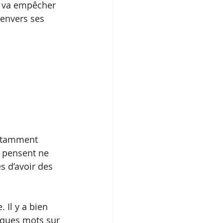
i va empêcher 
envers ses 
notamment 
s pensent ne 
s d’avoir des 
 Il y a bien 
elques mots sur 