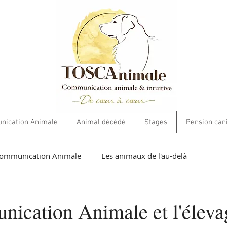
ication Animale
Animal décédé
Stages
Pension can
ommunication Animale
Les animaux de l'au-delà
umaines
Livres et cartes
Soins Energétiques
Ethiqu
ication Animale et l'éleva