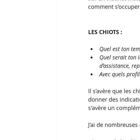
comment s’occuper 
LES CHIOTS :
Quel est ton te
Quel serait ton 
d’assistance, re
Avec quels profi
Il s’avère que les c
donner des indicat
s'avère un compléme
J’ai de nombreuses 