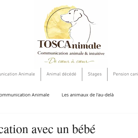
ication Animale
Animal décédé
Stages
Pension can
ommunication Animale
Les animaux de l'au-delà
umaines
Livres et cartes
Soins Energétiques
Ethiqu
tion avec un bébé