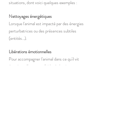
situations, dont voici quelques exemples :
Nettoyages énergétiques
Lorsque l'animal est impacté par des énergies
perturbatrices ou des présences subtiles
(entités...).
Libérations émotionnelles
Pour accompagner l'animal dans ce qu'il vit
émotionnellement et l'aider à s'apaiser.
Soins d'âme
Lorsque l'animal est déconnecté,
manque
d'ancrage, afin de l'aider à se reconnecter à lui-
même.
Soins
liés
aux mémoires anciennes
​Lorsque certaines peurs, blocages ou
réactions semblent liés à des expériences