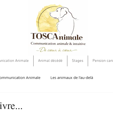
ication Animale
Animal décédé
Stages
Pension can
ommunication Animale
Les animaux de l'au-delà
umaines
Livres et cartes
Soins Energétiques
Ethiqu
vre...