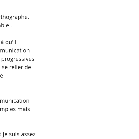
rthographe. 
ble...
à qu'il 
mmunication 
 progressives 
 se relier de 
e 
mmunication 
imples mais 
 je suis assez 