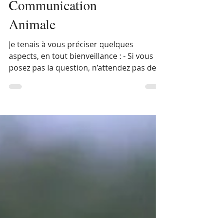
Les questions en
Communication
Animale
Je tenais à vous préciser quelques
aspects, en tout bienveillance : - Si vous ne
posez pas la question, n’attendez pas de
réponse 😅 Parfois, on me dit : « Il ne vous
a pas parlé d’untel ? ». Non… Si vous ne
m’avez pas expliqué qui est untel et que
vous avez une question à son sujet,
l’animal ne va pas spontanément en
parler. Il aurait fallu l’exprimer en amont
de la communication : « Quelle relation as-
tu avec untel ? Comment vis-tu sa
présence ? Que peux-tu n