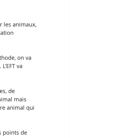
r les animaux, 
ation 
thode, on va 
 L’EFT va 
es, de 
nimal mais 
re animal qui 
s points de 