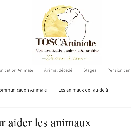
ication Animale
Animal décédé
Stages
Pension can
ommunication Animale
Les animaux de l'au-delà
umaines
Livres et cartes
Soins Energétiques
Ethiqu
r aider les animaux