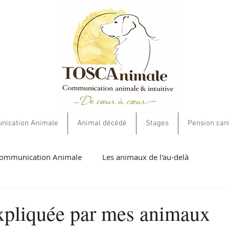
ication Animale
Animal décédé
Stages
Pension can
ommunication Animale
Les animaux de l'au-delà
umaines
Livres et cartes
Soins Energétiques
Ethiqu
xpliquée par mes animaux