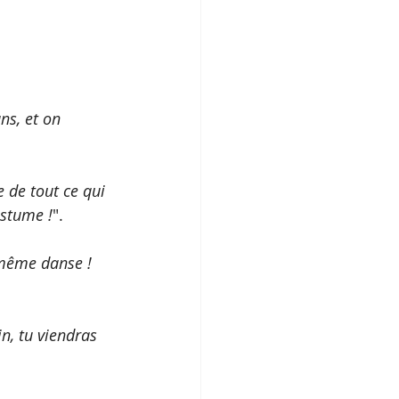
ns, et on 
 de tout ce qui 
ostume !
".
 même danse ! 
in, tu viendras 