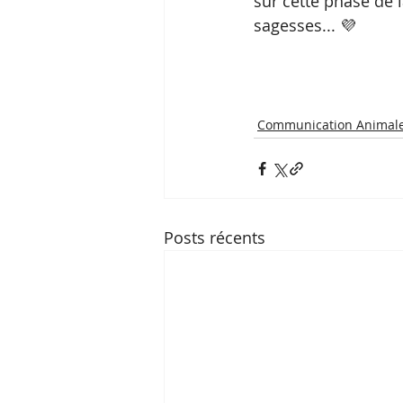
sur cette phase de l
sagesses... 💜
Communication Animal
Posts récents