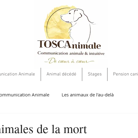
ication Animale
Animal décédé
Stages
Pension can
ommunication Animale
Les animaux de l'au-delà
umaines
Livres et cartes
Soins Energétiques
Ethiqu
imales de la mort