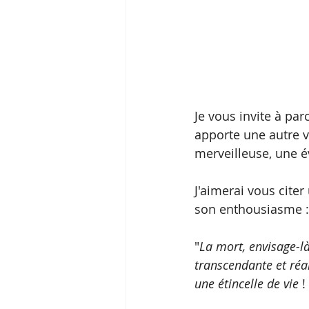
Je vous invite à pa
apporte une autre vi
merveilleuse, une év
J'aimerai vous cite
son enthousiasme :
"
La mort, envisage-l
transcendante et réal
une étincelle de vie
 !