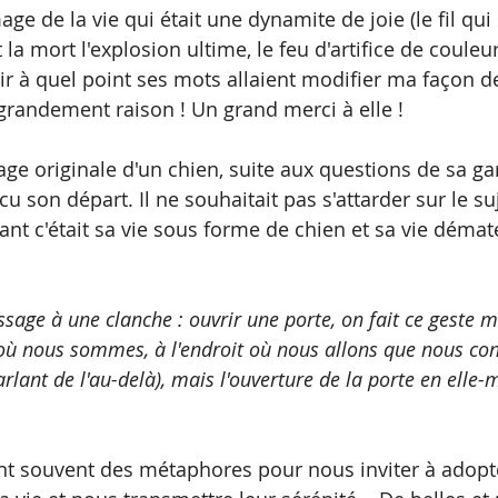
age de la vie qui était une dynamite de joie (le fil qu
la mort l'explosion ultime, le feu d'artifice de couleur
oir à quel point ses mots allaient modifier ma façon d
t grandement raison ! Un grand merci à elle ! 
age originale d'un chien, suite aux questions de sa ga
u son départ. Il ne souhaitait pas s'attarder sur le suj
sant c'était sa vie sous forme de chien et sa vie dématé
ssage à une clanche : ouvrir une porte, on fait ce geste 
 où nous sommes, à l'endroit où nous allons que nous con
rlant de l'au-delà), mais l'ouverture de la porte en elle
nt souvent des métaphores pour nous inviter à adopte