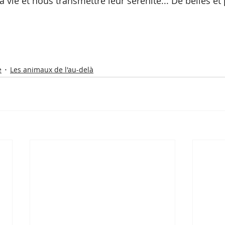
a vie et nous transmettre leur sérénité... De belles et
e
Les animaux de l'au-delà