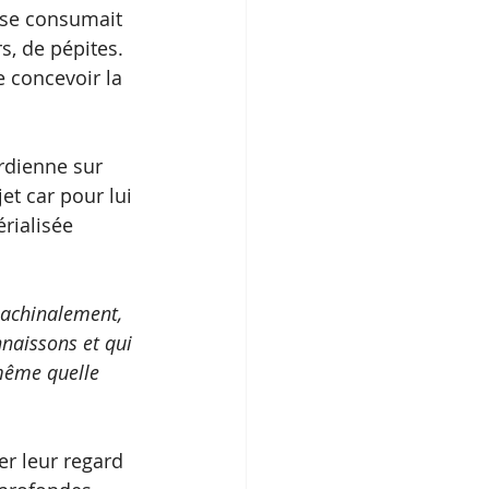
i se consumait 
s, de pépites. 
e concevoir la 
rdienne sur 
et car pour lui 
rialisée 
machinalement, 
naissons et qui 
-même quelle 
r leur regard 